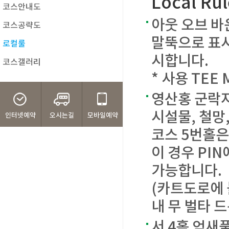
Local Rul
코스안내도
아웃 오브 바
코스공략도
말뚝으로 표시
로컬룰
시합니다.
코스갤러리
* 사용 TEE 
영산홍 군락지
시설물, 철망
인터넷예약
오시는길
모바일예약
코스 5번홀
이 경우 PI
가능합니다.
(카트도로에 
내 무 벌타 드
서 4홀 억새