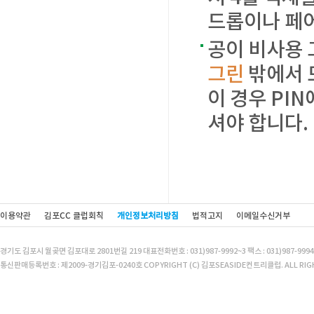
드롭이나 페
공이 비사용 
그린
밖에서 드
이 경우 PI
셔야 합니다.
이용약관
김포CC 클럽회칙
개인정보처리방침
법적고지
이메일수신거부
경기도 김포시 월곶면 김포대로 2801번길 219 대표전화번호 : 031)987-9992~3 팩스 : 031)987-9994
통신판매등록번호 : 제2009-경기김포-0240호 COPYRIGHT (C) 김포SEASIDE컨트리클럽. ALL RIGH