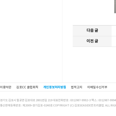
다음 글
이전 글
이용약관
김포CC 클럽회칙
개인정보처리방침
법적고지
이메일수신거부
경기도 김포시 월곶면 김포대로 2801번길 219 대표전화번호 : 031)987-9992~3 팩스 : 031)987-9994
통신판매등록번호 : 제2009-경기김포-0240호 COPYRIGHT (C) 김포SEASIDE컨트리클럽. ALL RIGH