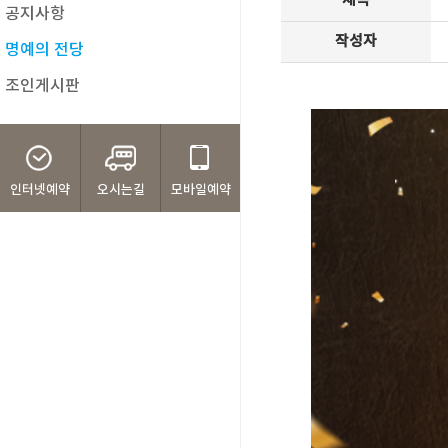
제목
공지사항
작성자
명예의 전당
조인게시판
인터넷예약
오시는길
모바일예약