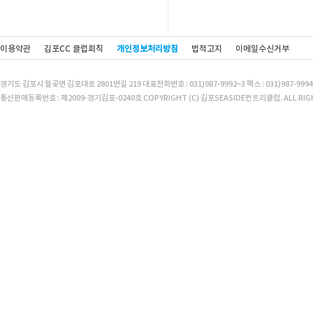
이용약관
김포CC 클럽회칙
개인정보처리방침
법적고지
이메일수신거부
경기도 김포시 월곶면 김포대로 2801번길 219 대표전화번호 : 031)987-9992~3 팩스 : 031)987-9994
통신판매등록번호 : 제2009-경기김포-0240호 COPYRIGHT (C) 김포SEASIDE컨트리클럽. ALL RIGH