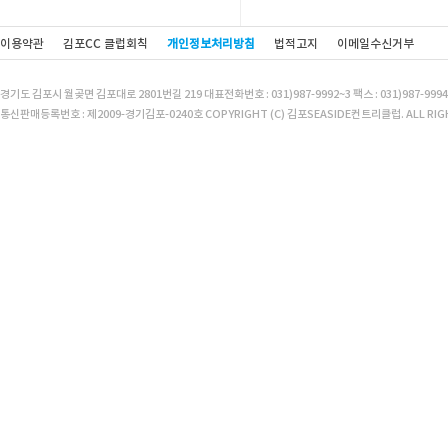
이용약관
김포CC 클럽회칙
개인정보처리방침
법적고지
이메일수신거부
경기도 김포시 월곶면 김포대로 2801번길 219 대표전화번호 : 031)987-9992~3 팩스 : 031)987-9994
통신판매등록번호 : 제2009-경기김포-0240호 COPYRIGHT (C) 김포SEASIDE컨트리클럽. ALL RIGH