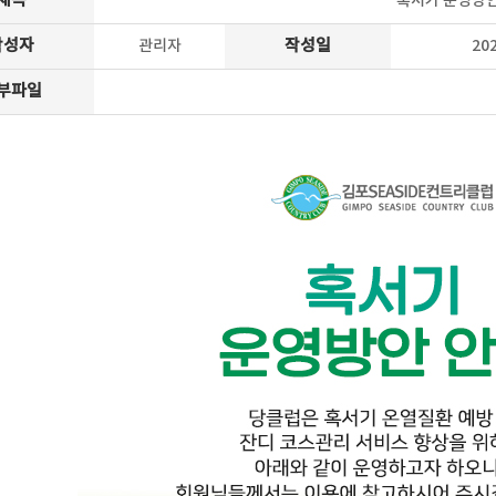
제목
혹서기 운영방안
작성자
관리자
작성일
202
부파일